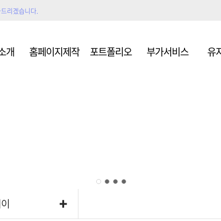
와드리겠습니다.
형
쇼핑몰
모바
소개
홈페이지제작
포트폴리오
부가서비스
유
그
스마트스토어
제
형
쇼핑몰
모바
페이