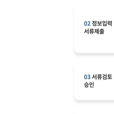
쇼핑몰 운영관리
쇼핑
02
정보입력 
서류제출
03
서류검토 
승인