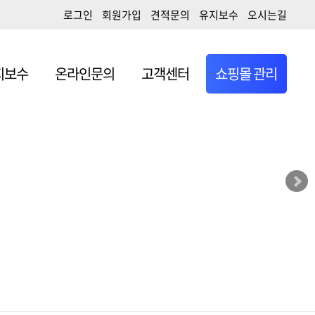
로그인
회원가입
견적문의
유지보수
오시는길
일
앱개발/ERP개발
지보수
온라인문의
고객센터
쇼핑몰 관리
작시 무료서비스
일
앱개발/ERP개발