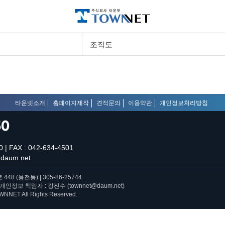
조직도
타운넷소개
홈페이지제작
견적문의
이용약관
개인정보처리방침
50
0 | FAX : 042-634-4501
@daum.net
8 (용전동) | 305-86-25744
| 개인정보 책임자 : 강진수 (
townnet@daum.net
)
WNNET All Rights Reserved.