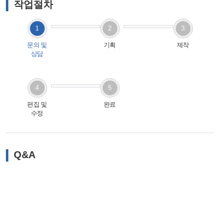
작업절차
1
2
3
문의 및
기획
제작
상담
4
5
편집 및
완료
수정
Q&A
자주 질문해주시는 내용을 모아 보다 편리하게
궁금하신 내용을 알아볼 수 있습니다.