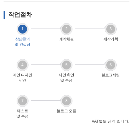
작업절차
1
2
3
상담문의
계약체결
제작기획
및 컨설팅
4
5
6
메인 디자인
시안 확인
블로그세팅
시안
및 수정
7
8
테스트
블로그 오픈
및 수정
VAT별도 금액 입니다.