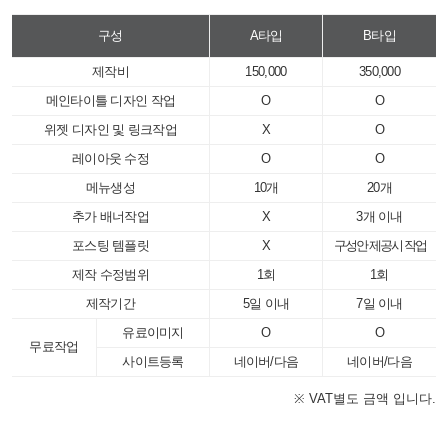
구성
A타입
B타입
제작비
150,000
350,000
메인타이틀 디자인 작업
O
O
위젯 디자인 및 링크작업
X
O
레이아웃 수정
O
O
메뉴생성
10개
20개
추가 배너작업
X
3개 이내
포스팅 템플릿
X
구성안 제공시 작업
제작 수정범위
1회
1회
제작기간
5일 이내
7일 이내
유료이미지
O
O
무료작업
사이트등록
네이버/다음
네이버/다음
※ VAT별도 금액 입니다.